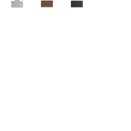
KONTAKTUJTE NÁS:
Záujemci pre západné a stredné
Slovensko:
J.Kováč, tel:
+421 918 657 047
Záujemci pre východné Slovensko:
M.Kulik, tel:
+421 905 766 409
Email:
cooperit@cooperit.sk
IČO:
44351208