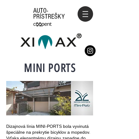
AUTO-
PRÍSTREŠKY
MINI PORTS
Dizajnová línia MINI-PORTS bola vyvinutá
špeciálne na prekrytie bicyklov a mopedov.
Vďaka elegantnému dizajnu zapadne do