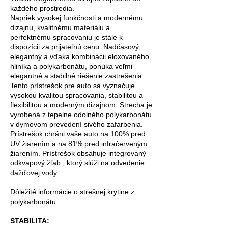
každého prostredia.
Napriek vysokej funkčnosti a modernému
dizajnu, kvalitnému materiálu a
perfektnému spracovaniu je stále k
dispozícii za prijateľnú cenu. Nadčasový,
elegantný a vďaka kombinácii eloxovaného
hliníka a polykarbonátu, ponúka veľmi
elegantné a stabilné riešenie zastrešenia.
Tento prístrešok pre auto sa vyznačuje
vysokou kvalitou spracovania, stabilitou a
flexibilitou a moderným dizajnom. Strecha je
vyrobená z tepelne odolného polykarbonátu
v dymovom prevedení sivého zafarbenia.
Prístrešok chráni vaše auto na 100% pred
UV žiarením a na 81% pred infračerveným
žiarením. Prístrešok obsahuje integrovaný
odkvapový žľab , ktorý slúži na odvedenie
dažďovej vody.
Dôležité informácie o strešnej krytine z
polykarbonátu:
STABILITA: