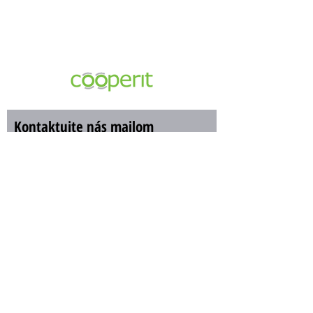
Cooperit s.r.o.
Haburská 49 / A
SK-821 01 Bratislava
Kontaktujte nás mailom