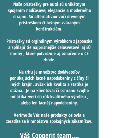
Naše prístrešky pre autá sú unikátnym
spojením nadčasovej elegancie a moderného
dizajnu. Sú alternatívou voči dreveným
prístreškom či bežným zváraným
konštrukciám.
Prístrešky sú orginálnym výrobkom z Japonska
a spĺňajú tie najprísnejšie celosvetové aj EÚ
normy , ktoré potvrdzuje aj označenie o CE
zhode.
Na trhu je množstvo dodávateľov
ponúkajúcich lacné napodobeniny z číny či
iných krajín, avšak ich kvalita a statika je
otázna. Je na klientovai či ochranu svojho
miláčika zverí do rúk kvalitného výrobku ,
alebo len lacnéj napodobeniny.
Veríme že Vás naše produkty oslovia a
zaradíte sa k množstvu spokojných zákazníkov.
Váš Cooperit team....