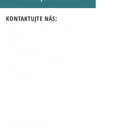
KONTAKTUJTE NÁS:
Záujemci pre západné a stredné
Slovensko:
J.Kováč, tel:
+421 918 657 047
Záujemci pre východné Slovensko:
M.Kulik, tel:
+421 905 766 409
Email:
cooperit@cooperit.sk
IČO:
44351208
IČ DPH: SK2022669352